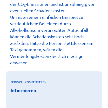
der CO
-Emissionen und ist unabhängig von
2
eventuellen Schadenskosten.
Um es an einem einfachen Beispiel zu
verdeutlichen: Bei einem durch
Alkoholkonsum verursachten Autounfall
können die Schadenskosten sehr hoch
ausfallen. Hätte die Person stattdessen ein
Taxi genommen, wären die
Vermeidungskosten deutlich niedriger
gewesen.
SINNVOLL KOMPENSIEREN
X
Informieren
Informieren
-Kompensation gibt es viele
Über freiwillige CO
2
Meinungen, aber nur wenig Wissen. Entdecken Sie die
Funktionsweise von Klimaschutzprojekten, wichtige
Qualitätsstandards und die einzelnen Anbieter. Klären