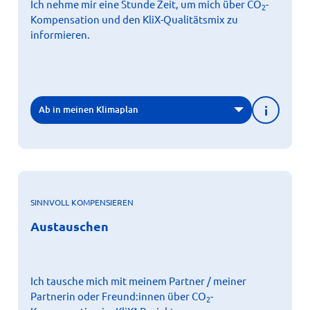
Ich nehme mir eine Stunde Zeit, um mich über CO
-
2
Sie Ihre Fragen und schaffen Sie eine Grundlage für Ihre
Kompensation und den KliX-Qualitätsmix zu
Entscheidung.
informieren.
Weitere Informationen
i
Ab in meinen Klimaplan
SINNVOLL KOMPENSIEREN
X
Austauschen
Austauschen
Manche Entscheidungen brauchen ein Gegenüber:
Besprechen Sie Ihre Fragen mit Menschen in Ihrem
Umfeld. Vielleicht können Sie auch gemeinsam eine
unserer Aktionen auswählen?
Ich tausche mich mit meinem Partner / meiner
Weitere Informationen
Partnerin oder Freund:innen über CO
-
2