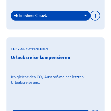
i
Ab in meinen Klimaplan
SINNVOLL KOMPENSIEREN
X
Urlaubsreise kompensieren
Urlaubsreise kompensieren
Egal, ob mit dem Flugzeug, Schiff, Auto oder mit der
-Emissionen – wie viele, ist
Bahn: Reisen verursacht CO
2
abhängig vom Verkehrsmittel. Vielleicht ein erster
Anlass, das Kompensieren auszuprobieren?
Ich gleiche den CO
-Ausstoß meiner letzten
2
Weitere Informationen
Urlaubsreise aus.