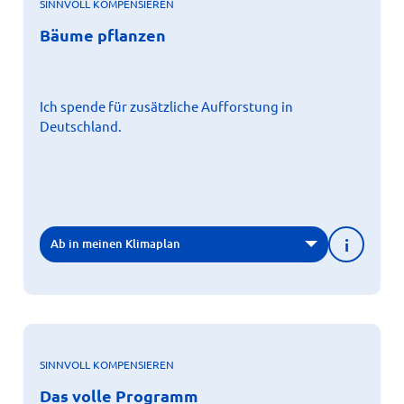
SINNVOLL KOMPENSIEREN
X
Bäume pflanzen
Bäume pflanzen
Wälder sind entscheidende Partner im Kampf gegen die
Erderwärmung. Deutsche Wälder entziehen der
Atmosphäre rund 62 Millionen Tonnen CO2 – jährlich!
Wollen Sie dazu beitragen?
Ich spende für zusätzliche Aufforstung in
Weitere Informationen
Deutschland.
i
Ab in meinen Klimaplan
SINNVOLL KOMPENSIEREN
X
Das volle Programm
Das volle Programm