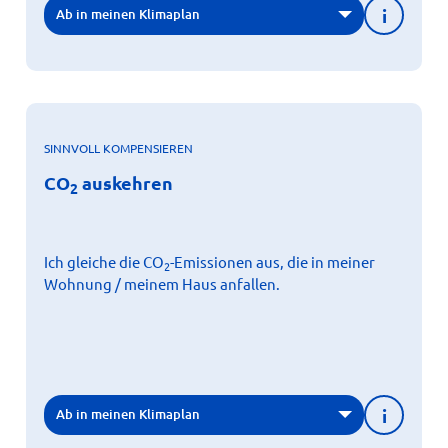
i
Ab in meinen Klimaplan
SINNVOLL KOMPENSIEREN
X
auskehren
CO
2
CO
auskehren
2
Im Schnitt haben Heizen und Stromverbrauch den
-Emissionen
größten Einfluss auf unsere jährlichen CO
2
(ca. 2,5t) – vielleicht ein guter Startpunkt, um
Kompensation beim nächsten Frühjahrs-, Sommer- oder
Ich gleiche die CO
-Emissionen aus, die in meiner
2
Herbstputz einmal auszuprobieren?
Wohnung / meinem Haus anfallen.
Weitere Informationen
i
Ab in meinen Klimaplan