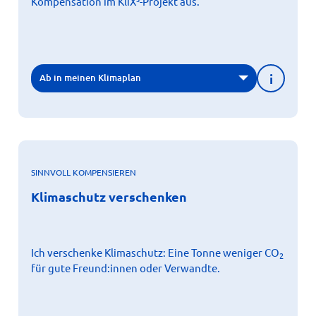
Kompensation im KliX³-Projekt aus.
i
Ab in meinen Klimaplan
SINNVOLL KOMPENSIEREN
X
Klimaschutz verschenken
Klimaschutz verschenken
Sie wissen nicht, was Sie Menschen schenken sollen, die
schon alles haben? Wie wäre es mit der Unterstützung
eines Klimaschutzprojekts im Namen einer lieben
Person?
Ich verschenke Klimaschutz: Eine Tonne weniger CO
2
Weitere Informationen
für gute Freund:innen oder Verwandte.