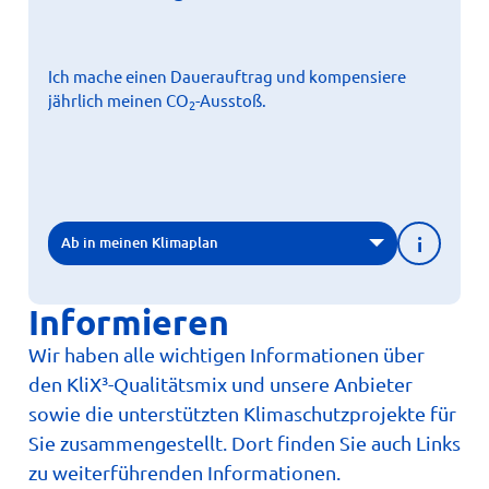
Alle Jahre wieder… verursacht unser alltägliches
-Emissionen – und diese können jährlich
Handeln CO
2
ausgeglichen werden. Geben Sie sich selbst das
Versprechen, auch in Zukunft bedeutsam zum
Ich mache einen Dauerauftrag und kompensiere
Klimaschutz beizutragen.
jährlich meinen CO
-Ausstoß.
2
Weitere Informationen
i
Ab in meinen Klimaplan
Informieren
Wir haben alle wichtigen Informationen über
den KliX³-Qualitätsmix und unsere Anbieter
sowie die unterstützten Klimaschutzprojekte für
Sie zusammengestellt. Dort finden Sie auch Links
zu weiterführenden Informationen.