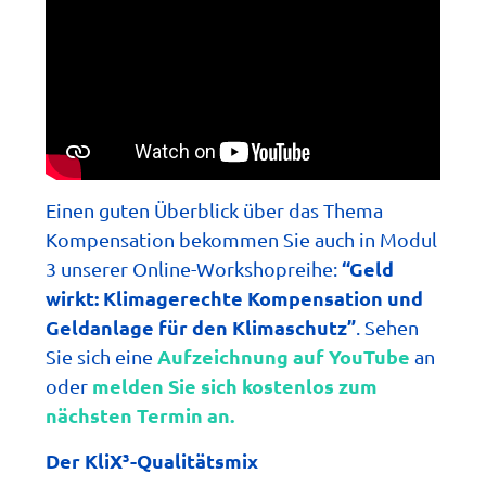
Einen guten Überblick über das Thema
Kompensation bekommen Sie auch in Modul
“Geld
3 unserer Online-Workshopreihe:
wirkt: Klimagerechte Kompensation und
Geldanlage für den Klimaschutz”
. Sehen
Aufzeichnung auf YouTube
Sie sich eine
an
melden Sie sich kostenlos zum
oder
nächsten Termin an.
Der KliX³-Qualitätsmix