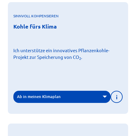
SINNVOLL KOMPENSIEREN
X
Kohle fürs Klima
Kohle fürs Klima
Bei der Verbrennung oder Verrottung von (Rest-)Holz
frei. Pflanzenkohle verhindert das und hat
wird CO
2
deshalb großes Potential, Kohlenstoff dauerhaft zu
speichern.
Ich unterstütze ein innovatives Pflanzenkohle-
Weitere Informationen
Projekt zur Speicherung von CO
.
2
i
Ab in meinen Klimaplan