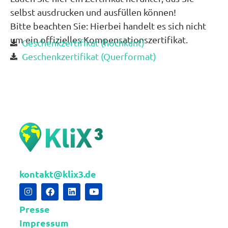
Testspende
selbst ausdrucken und ausfüllen können!
Zahlen per Paypal, SEPA oder GiroPay
Bitte beachten Sie: Hierbei handelt es sich nicht
Persönliche Informationen
um ein offizielles Kompensationszertifikat.
Geschenkzertifikat (hochkant)
Geschenkzertifikat (Querformat)
Vorname
*
Nachname
Is this donation on behalf of a company?
kontakt@klix3.de
Nein
Ja
E-Mail-Adresse
*
Presse
Impressum