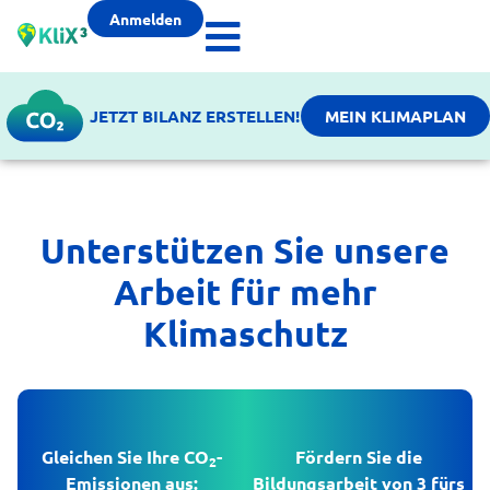
Anmelden
JETZT BILANZ ERSTELLEN!
MEIN KLIMAPLAN
Unterstützen Sie unsere
Arbeit für mehr
Klimaschutz
Gleichen Sie Ihre CO
-
Fördern Sie die
2
Emissionen aus:
Bildungsarbeit von 3 fürs