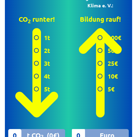
Klima e. V.:
CO
runter!
Bildung rauf!
2
1t
100€
2t
50€
3t
25€
4t
10€
5t
5€
t CO
(
0
€)
Euro
2