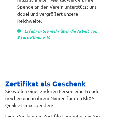
Spende an den Verein unterstützt uns
dabei und vergrößert unsere
Reichweite.
Erfahren Sie mehr über die Arbeit von
3 fürs Klima e. V.
Möchtest Du mehr Tonnen CO2 einsparen? Hier
kannst Du Deinen Betrag individuell festlegen.
€
Zertifikat als Geschenk
Sie wollen einer anderen Person eine Freude
Freier Betrag
machen und in ihrem Namen für den KliX³-
Zahlungsmethode auswählen
Qualitätsmix spenden?
Laden Sie hier ein Zertifikat herunter, das Sie