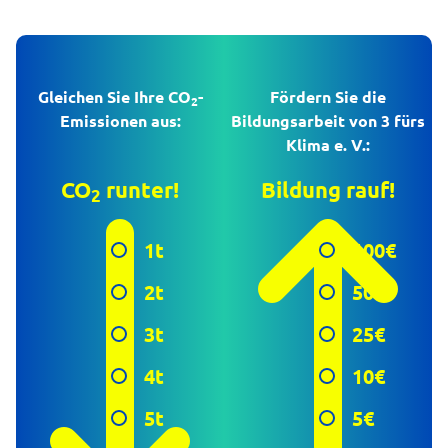
Gleichen Sie Ihre CO
-
Fördern Sie die
2
Emissionen aus:
Bildungsarbeit von 3 fürs
Klima e. V.:
CO
runter!
Bildung rauf!
2
1t
100€
2t
50€
3t
25€
4t
10€
5t
5€