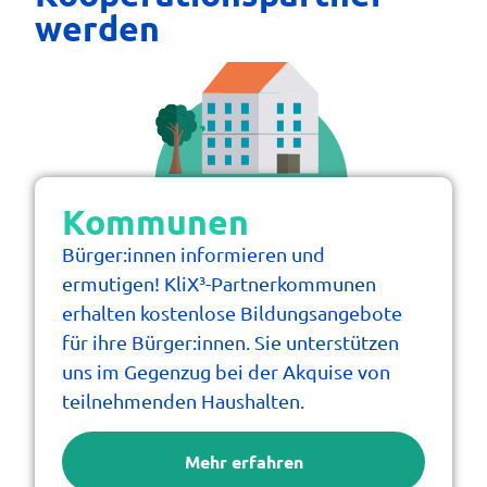
werden
Freier Betrag
Zahlungsmethode auswählen
Testspende
Zahlen per Paypal, SEPA oder GiroPay
Kommunen
Persönliche Informationen
Bürger:innen informieren und
Vorname
*
ermutigen! KliX³-Partnerkommunen
erhalten kostenlose Bildungsangebote
für ihre Bürger:innen. Sie unterstützen
uns im Gegenzug bei der Akquise von
Nachname
teilnehmenden Haushalten.
Mehr erfahren
Is this donation on behalf of a company?