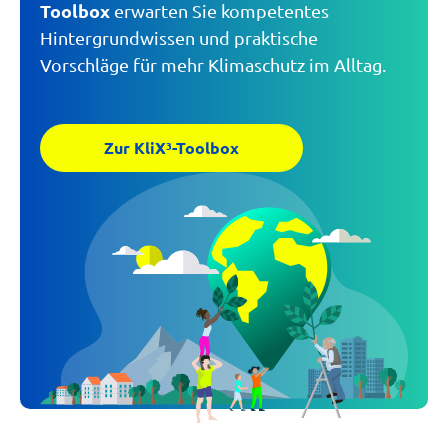
Toolbox
erwarten Sie kompetentes
Hintergrundwissen und praktische
Vorschläge für mehr Klimaschutz im Alltag.
Zur KliX³-Toolbox