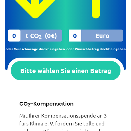
t CO
(
0
€)
Euro
2
oder Wunschmenge direkt eingeben
oder Wunschbetrag direkt eingeben
Bitte wählen Sie einen Betrag
CO
-Kompensation
2
Mit Ihrer Kompensationsspende an 3
fürs Klima e. V. fördern Sie tolle und