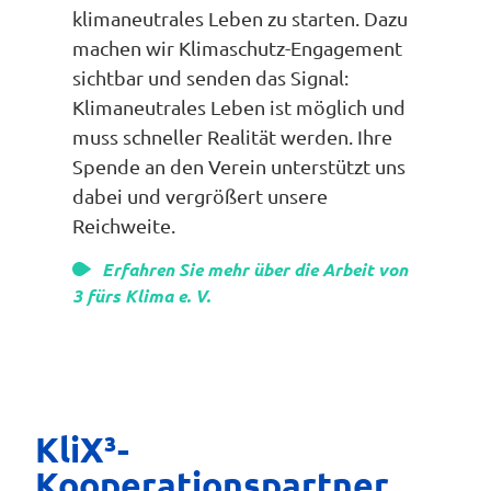
klimaneutrales Leben zu starten. Dazu
machen wir Klimaschutz-Engagement
sichtbar und senden das Signal:
Klimaneutrales Leben ist möglich und
muss schneller Realität werden. Ihre
Spende an den Verein unterstützt uns
dabei und vergrößert unsere
Reichweite.
Erfahren Sie mehr über die Arbeit von
3 fürs Klima e. V.
Möchtest Du mehr Tonnen CO2 einsparen? Hier
kannst Du Deinen Betrag individuell festlegen.
KliX³-
Kooperationspartner
€