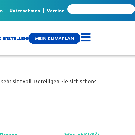
Spenden für mehr Klimaschutz
n
Unternehmen
Vereine
Z ERSTELLEN!
MEIN KLIMAPLAN
sehr sinnvoll. Beteiligen Sie sich schon?
3
Presse
Was ist KliX
?