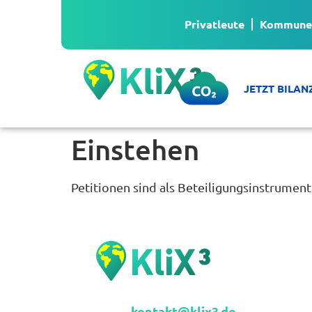
Privatleute
Kommune
JETZT BILAN
Einstehen
Petitionen sind als Beteiligungsinstrument 
kontakt@klix3.de